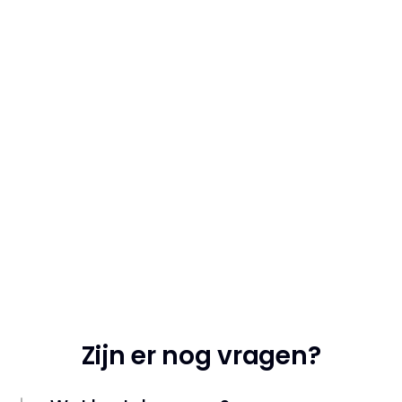
challenge
Gegeven door een ervaren UX-designer 
die weet wat je van Figma in de dagelijkse 
praktijk nodig hebt
Krijg nu toegang
Zijn er nog vragen?