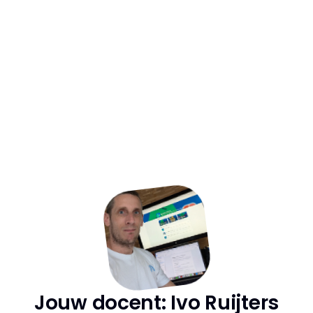
Inclusief
 Video lessen: Figma In de 
praktijk
In 8 videos laat Ivo je alle theorie in de 
praktijk zien. We ontwerpen een portfolio 
site en lopen nog eens stap voor stap door 
de interface van Figma heen.
Jouw docent: Ivo Ruijters