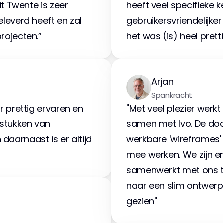
t Twente is zeer 
heeft veel specifieke ke
everd heeft en zal 
gebruikersvriendelijker
rojecten.”
het was (is) heel pret
Arjan
Spankracht
 prettig ervaren en 
"Met veel plezier werkt
stukken van 
samen met Ivo. De door
 daarnaast is er altijd 
werkbare 'wireframes' 
mee werken. We zijn en
samenwerkt met ons t
naar een slim ontwerp.
gezien"