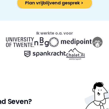
Plan vrijblijvend gesprek > 
Ik werkte o.a. voor
nd Seven?