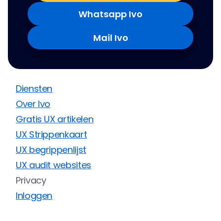
Whatsapp Ivo
Mail Ivo
Diensten
Over Ivo
Gratis UX artikelen
UX Strippenkaart
UX begrippenlijst
UX audit websites
Privacy
Inloggen