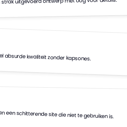
n strak uitgevoerd ontwerp met oog voor details.
l absurde kwaliteit zonder kapsones.
n een schitterende site die niet te gebruiken is.