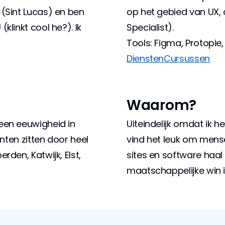
(Sint Lucas) en ben 
op het gebied van UX, 
linkt cool he?). Ik 
Specialist).
Tools: Figma, Protopie, 
Diensten
Cursussen
Waarom?
een eeuwigheid in 
Uiteindelijk omdat ik h
nten zitten door heel 
vind het leuk om mensen
den, Katwijk, Elst, 
sites en software haal 
maatschappelijke win i