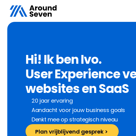
Hi! Ik ben Ivo.
User Experience ve
websites en SaaS
20 jaar ervaring
Aandacht voor jouw business goals
Denkt mee op strategisch niveau
Plan vrijblijvend gesprek > 