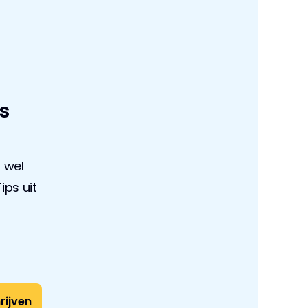
s 
wel 
ps uit 