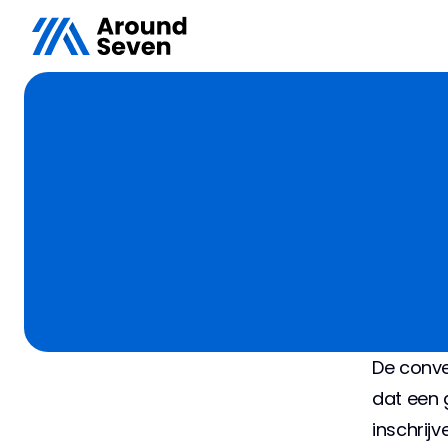
De conve
dat een 
inschrijv