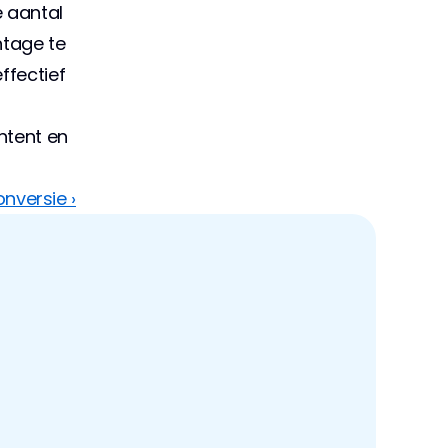
 aantal 
tage te 
fectief 
tent en 
nversie ›