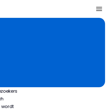
ezoekers 
h 
 wordt 