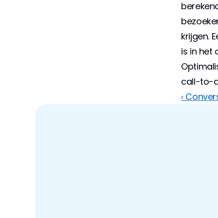
berekend
bezoeker
krijgen. 
is in he
Optimali
call-to-
‹ Conver