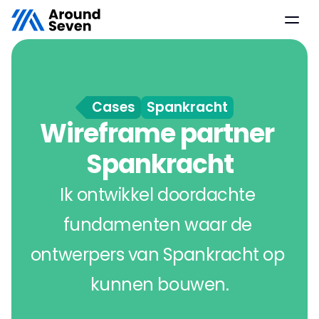
Home
Cases
Cases
Spankracht
Artikelen
Wireframe partner 
UX diensten
Spankracht
Over 
Contact
Ik ontwikkel doordachte 
fundamenten waar de 
ontwerpers van Spankracht op 
kunnen bouwen.