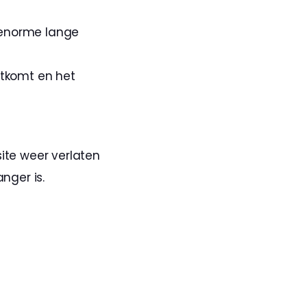
 enorme lange 
itkomt en het 
te weer verlaten 
ger is. 