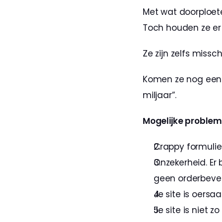
Met wat doorploete
Toch houden ze er
Ze zijn zelfs miss
Komen ze nog een ke
miljaar”.
Mogelijke proble
Crappy formulie
Onzekerheid. Er 
geen orderbeves
Je site is oersa
Je site is niet 